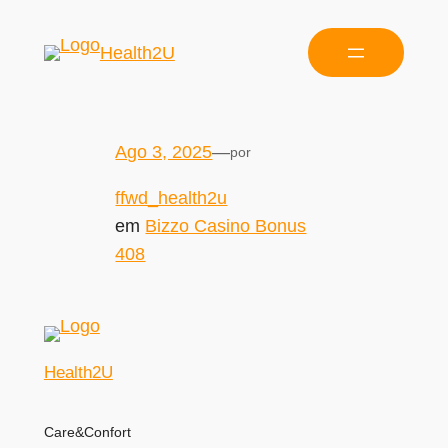
Health2U
Ago 3, 2025
—
por
ffwd_health2u
em
Bizzo Casino Bonus
408
Health2U
Care&Confort