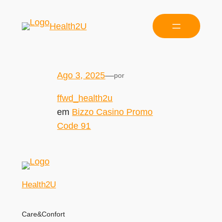
Health2U
Ago 3, 2025
—
por
ffwd_health2u
em
Bizzo Casino Promo
Code 91
Health2U
Care&Confort