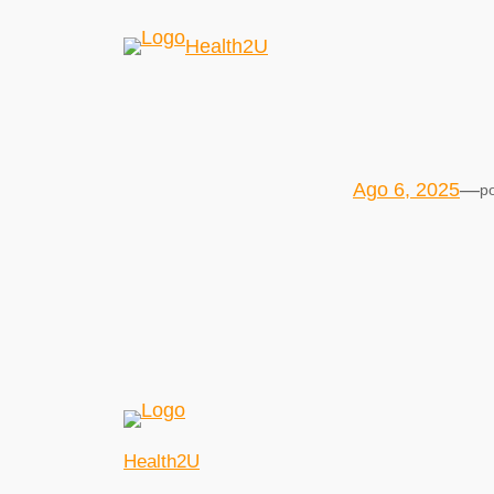
Health2U
Ago 6, 2025
—
p
Health2U