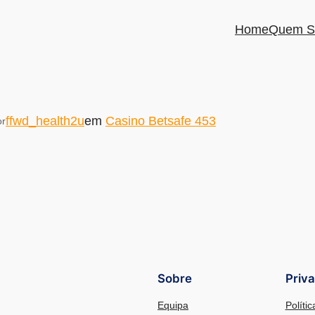
Home
Quem S
ffwd_health2u
em
Casino Betsafe 453
or
Sobre
Priv
Equipa
Políti