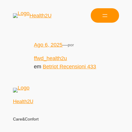
Health2U
Ago 6, 2025
—
por
ffwd_health2u
em
Betriot Recensioni 433
Health2U
Care&Confort