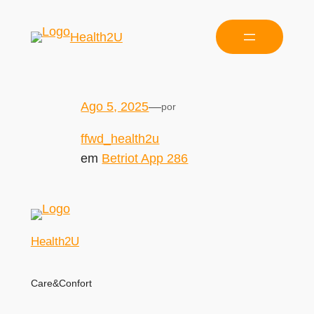
Health2U
Ago 5, 2025
—
por
ffwd_health2u
em
Betriot App 286
Health2U
Care&Confort