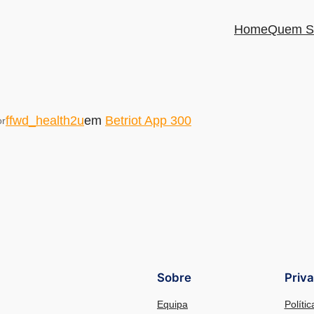
Home
Quem S
ffwd_health2u
em
Betriot App 300
or
Sobre
Priv
Equipa
Políti