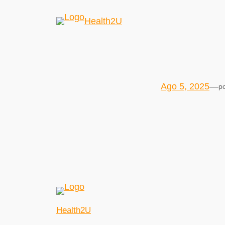
Health2U
Ago 5, 2025
—
p
Health2U