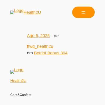
Health2U
Ago 6, 2025
—
por
ffwd_health2u
em
Betriot Bonus 304
Health2U
Care&Confort