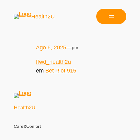
Health2U
Ago 6, 2025
—
por
ffwd_health2u
em
Bet Riot 915
Health2U
Care&Confort