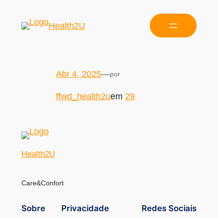
Health2U
Abr 4, 2025
—
por
ffwd_health2u
em
29
Health2U
Care&Confort
Sobre
Privacidade
Redes Sociais