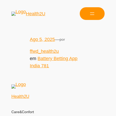
Health2U
Ago 5, 2025
—
por
ffwd_health2u
em
Battery Betting App
India 781
Health2U
Care&Confort