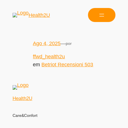
Health2U
Ago 4, 2025
—
por
ffwd_health2u
em
Betriot Recensioni 503
Health2U
Care&Confort