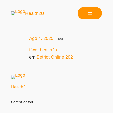
Health2U
Ago 4, 2025
—
por
ffwd_health2u
em
Betriot Online 202
Health2U
Care&Confort