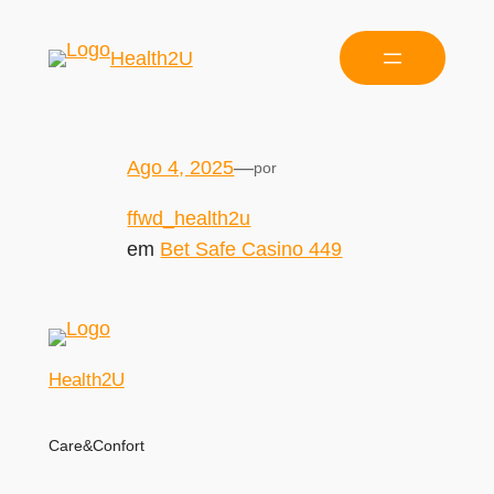
Health2U
Ago 4, 2025
—
por
ffwd_health2u
em
Bet Safe Casino 449
Health2U
Care&Confort