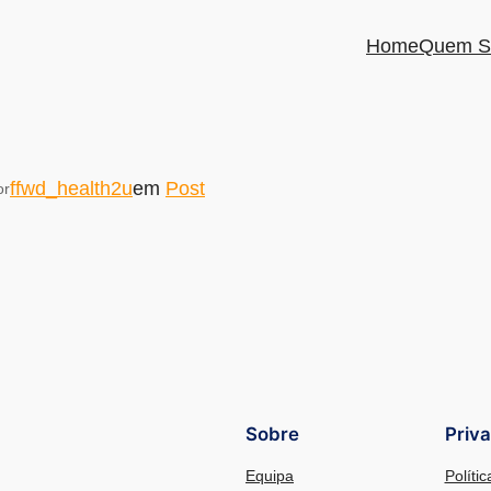
Home
Quem S
ffwd_health2u
em
Post
or
Sobre
Priv
Equipa
Políti