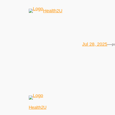
Health2U
Jul 28, 2025
—
p
Health2U