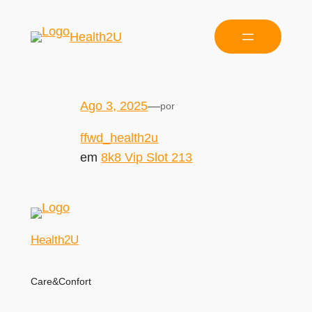
Health2U
Ago 3, 2025
—
por
ffwd_health2u
em
8k8 Vip Slot 213
Health2U
Care&Confort