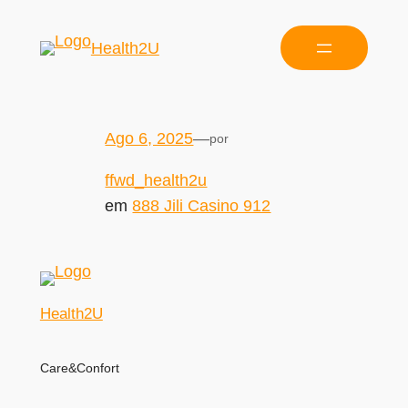
Health2U
Ago 6, 2025
—
por
ffwd_health2u
em
888 Jili Casino 912
Health2U
Care&Confort