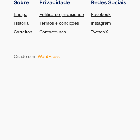
Sobre
Privacidade
Redes Sociais
Equipa
Política de privacidade
Facebook
História
Termos e condições
Instagram
Carreiras
Contacte-nos
Twitter/X
Criado com
WordPress