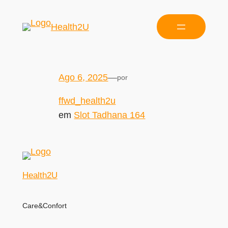
Health2U
Ago 6, 2025
—
por
ffwd_health2u
em
Slot Tadhana 164
Health2U
Care&Confort