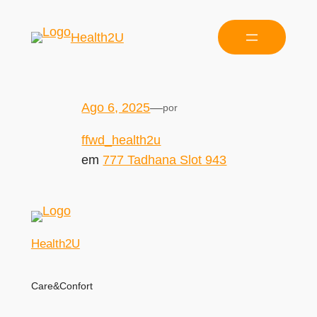
Health2U
Ago 6, 2025
—
por
ffwd_health2u
em
777 Tadhana Slot 943
Health2U
Care&Confort