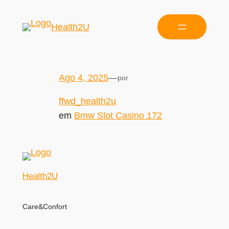
Health2U
Ago 4, 2025
—
por
ffwd_health2u
em
Bmw Slot Casino 172
Health2U
Care&Confort