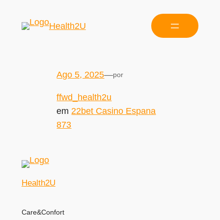
Health2U
Ago 5, 2025
—
por
ffwd_health2u
em
22bet Casino Espana
873
Health2U
Care&Confort