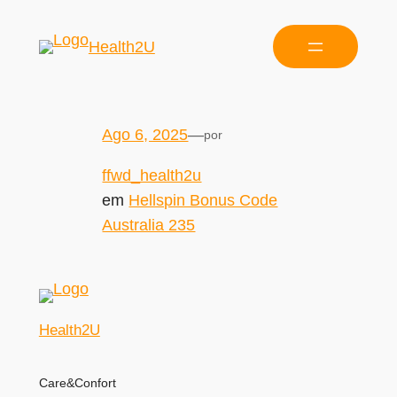
Health2U
Ago 6, 2025
—
por
ffwd_health2u
em
Hellspin Bonus Code
Australia 235
Health2U
Care&Confort