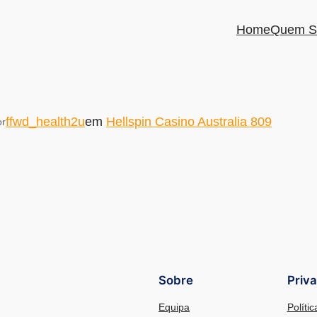
Home
Quem S
ffwd_health2u
em
Hellspin Casino Australia 809
or
Sobre
Priv
Equipa
Políti