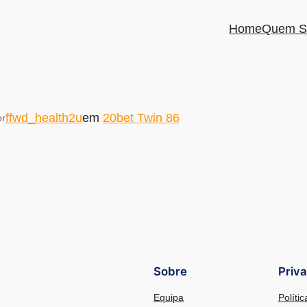
Home
Quem S
ffwd_health2u
em
20bet Twin 86
or
Sobre
Priv
Equipa
Políti