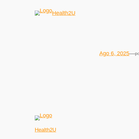
Health2U
Ago 6, 2025
—
p
Health2U