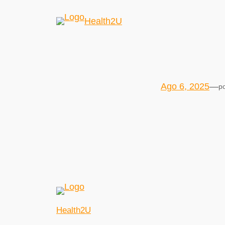
Health2U
Ago 6, 2025
—
p
Health2U