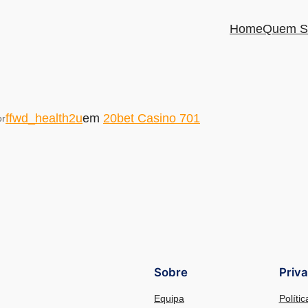
Home
Quem S
ffwd_health2u
em
20bet Casino 701
or
Sobre
Priv
Equipa
Políti