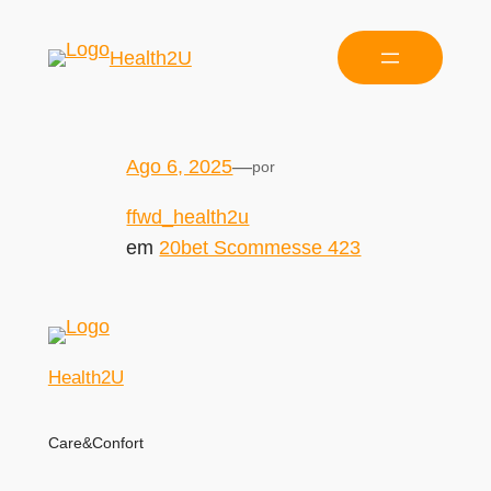
Health2U
Ago 6, 2025
—
por
ffwd_health2u
em
20bet Scommesse 423
Health2U
Care&Confort