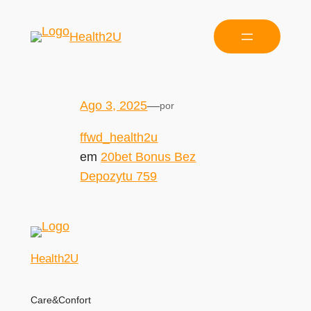
Health2U
Ago 3, 2025
—
por
ffwd_health2u
em
20bet Bonus Bez
Depozytu 759
Health2U
Care&Confort