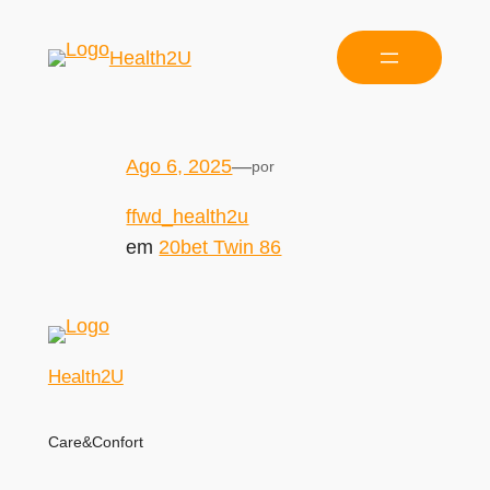
Health2U
Ago 6, 2025
—
por
ffwd_health2u
em
20bet Twin 86
Health2U
Care&Confort