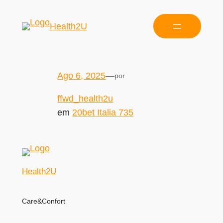
Health2U
Ago 6, 2025
—
por
ffwd_health2u
em
20bet Italia 735
Health2U
Care&Confort