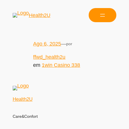
Health2U
Ago 6, 2025
—
por
ffwd_health2u
em
1win Casino 338
Health2U
Care&Confort