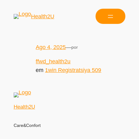
Health2U
Ago 4, 2025
—
por
ffwd_health2u
em
1win Registratsiya 509
Health2U
Care&Confort