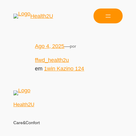
Health2U
Ago 4, 2025
—
por
ffwd_health2u
em
1win Kazino 124
Health2U
Care&Confort