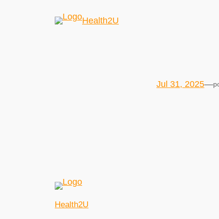
Health2U
Jul 31, 2025
—
p
Health2U