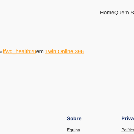
Home
Quem S
ffwd_health2u
em
1win Online 396
or
Sobre
Priv
Equipa
Políti