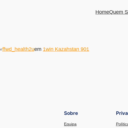
Home
Quem S
ffwd_health2u
em
1win Kazahstan 901
or
Sobre
Priv
Equipa
Políti