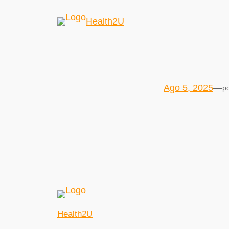
Health2U
Ago 5, 2025
—
p
Health2U