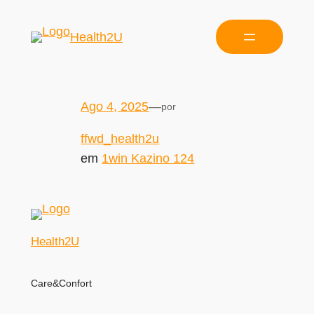
Health2U
Ago 4, 2025
—
por
ffwd_health2u
em
1win Kazino 124
Health2U
Care&Confort