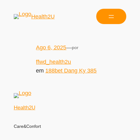
Health2U
Ago 6, 2025
—
por
ffwd_health2u
em
188bet Dang Ky 385
Health2U
Care&Confort