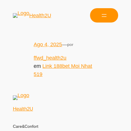
Health2U
Ago 4, 2025
—
por
ffwd_health2u
em
Link 188bet Moi Nhat
519
Health2U
Care&Confort