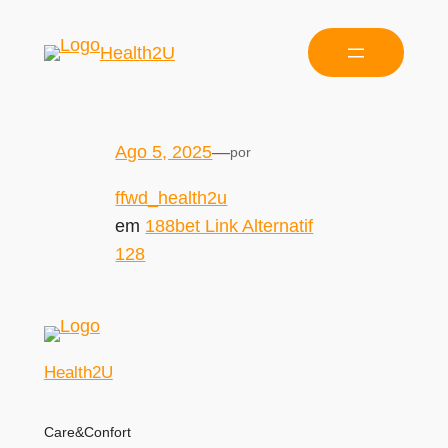
Health2U
Ago 5, 2025
—
por
ffwd_health2u
em
188bet Link Alternatif
128
Health2U
Care&Confort