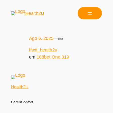
Health2U
Ago 6, 2025
—
por
ffwd_health2u
em
188bet One 319
Health2U
Care&Confort