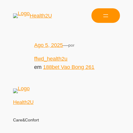
Health2U
Ago 5, 2025
—
por
ffwd_health2u
em
188bet Vao Bong 261
Health2U
Care&Confort