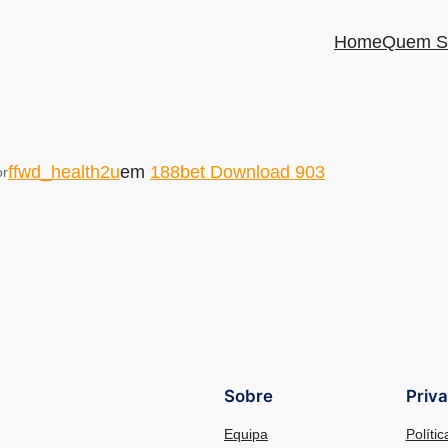
Home
Quem S
ffwd_health2u
em
188bet Download 903
or
Sobre
Priv
Equipa
Políti