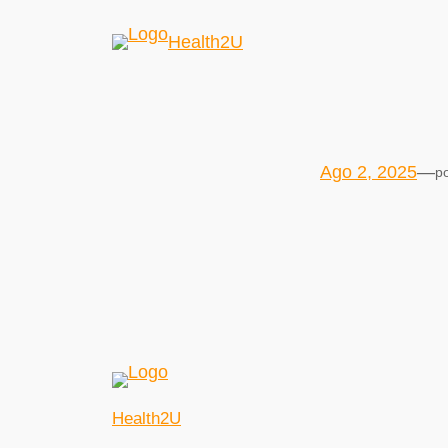
Health2U
Ago 2, 2025
—
p
Health2U