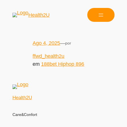
Health2U
Ago 4, 2025
—
por
ffwd_health2u
em
188bet Hiphop 896
Health2U
Care&Confort