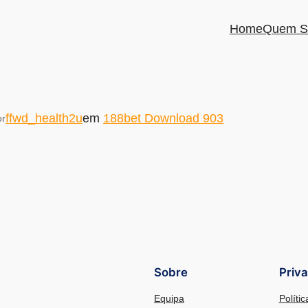
Home
Quem S
ffwd_health2u
em
188bet Download 903
or
Sobre
Priv
Equipa
Políti