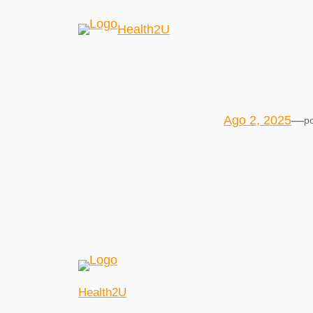
Health2U
Ago 2, 2025
—
p
Health2U