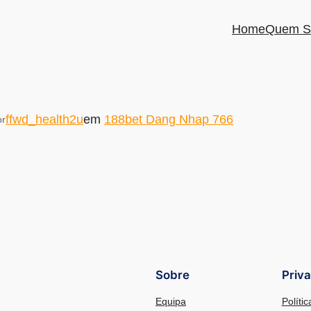
Home
Quem S
ffwd_health2u
em
188bet Dang Nhap 766
or
Sobre
Priv
Equipa
Políti