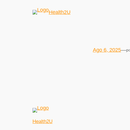
Health2U
Ago 6, 2025
—
p
Health2U