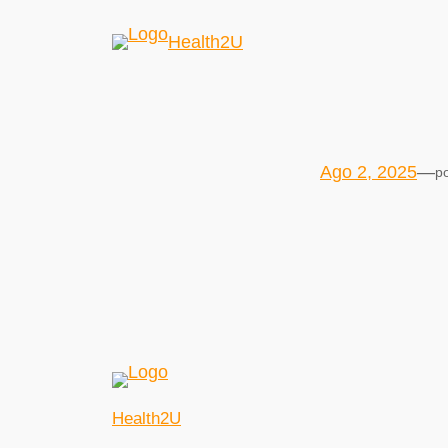
Health2U
Ago 2, 2025
—
p
Health2U