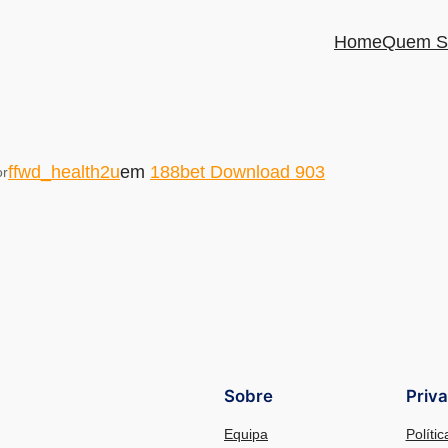
Home
Quem S
ffwd_health2u
em
188bet Download 903
or
Sobre
Priv
Equipa
Políti