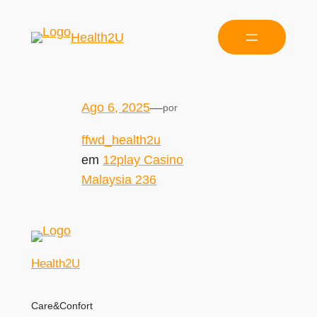
Health2U
Ago 6, 2025
—
por
ffwd_health2u
em
12play Casino
Malaysia 236
Health2U
Care&Confort