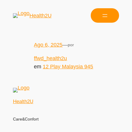
Health2U
Ago 6, 2025
—
por
ffwd_health2u
em
12 Play Malaysia 945
Health2U
Care&Confort