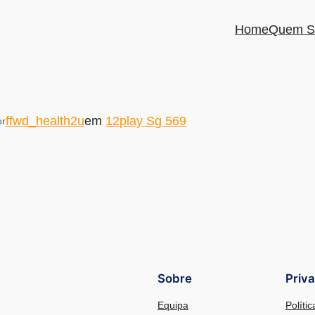
Home
Quem S
ffwd_health2u
em
12play Sg 569
or
Sobre
Priv
Equipa
Políti