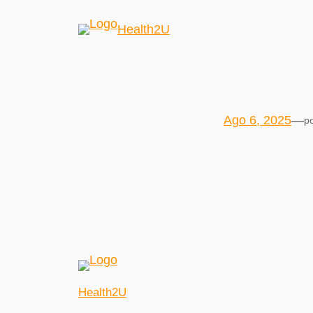
Health2U
Ago 6, 2025
—
p
Health2U