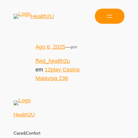
Health2U
Ago 6, 2025
—
por
ffwd_health2u
em
12play Casino
Malaysia 236
Health2U
Care&Confort