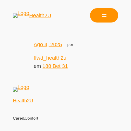
Health2U
Ago 4, 2025
—
por
ffwd_health2u
em
188 Bet 31
Health2U
Care&Confort