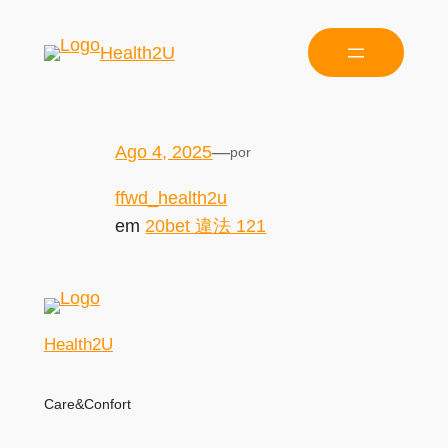
Health2U
Ago 4, 2025
—
por
ffwd_health2u
em
20bet 違法 121
Health2U
Care&Confort